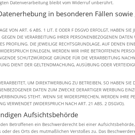
lgten Datenverarbeitung bleibt vom Widerruf unberührt.
Datenerhebung in besonderen Fällen sowie 
 VON ART. 6 ABS. 1 LIT. E ODER F DSGVO ERFOLGT, HABEN SIE J
, GEGEN DIE VERARBEITUNG IHRER PERSONENBEZOGENEN DATEN W
ES PROFILING. DIE JEWEILIGE RECHTSGRUNDLAGE, AUF DENEN EI
 WIDERSPRUCH EINLEGEN, WERDEN WIR IHRE BETROFFENEN PER
INGENDE SCHUTZWÜRDIGE GRÜNDE FÜR DIE VERARBEITUNG NACHWE
EITUNG DIENT DER GELTENDMACHUNG, AUSÜBUNG ODER VERTEID
RARBEITET, UM DIREKTWERBUNG ZU BETREIBEN, SO HABEN SIE D
NENBEZOGENER DATEN ZUM ZWECKE DERARTIGER WERBUNG EINZULE
 VERBINDUNG STEHT. WENN SIE WIDERSPRECHEN, WERDEN IHRE
G VERWENDET (WIDERSPRUCH NACH ART. 21 ABS. 2 DSGVO).
ändigen Aufsichts­behörde
 den Betroffenen ein Beschwerderecht bei einer Aufsichtsbehörde,
es oder des Orts des mutmaßlichen Verstoßes zu. Das Beschwerder