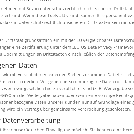
ehmen mit Sitz in datenschutzrechtlich nicht sicheren Drittstaate
iziert sind. Wenn diese Tools aktiv sind, können Ihre personenbe
n, dass in datenschutzrechtlich unsicheren Drittstaaten kein mit 
rer Drittstaat grundsätzlich ein mit der EU vergleichbares Datens
änger eine Zertifizierung unter dem „EU-US Data Privacy Framework
zu Übermittlungen an Drittstaaten einschließlich der Datenempfäng
genen Daten
n wir mit verschiedenen externen Stellen zusammen. Dabei ist tei
ellen erforderlich. Wir geben personenbezogene Daten nur dann a
t, wenn wir gesetzlich hierzu verpflichtet sind (z. B. Weitergabe 
. f DSGVO an der Weitergabe haben oder wenn eine sonstige Rechts
personenbezogene Daten unserer Kunden nur auf Grundlage eines g
ung wird ein Vertrag über gemeinsame Verarbeitung geschlossen.
ur Datenverarbeitung
Ihrer ausdrücklichen Einwilligung möglich. Sie können eine bereits