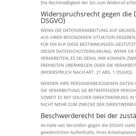
Die Rechtmäßigkeit der bis zum Widerruf erfo
Widerspruchsrecht gegen die 
DSGVO)
WENN DIE DATENVERARBEITUNG AUF GRUNDLAGE
AUS IHRER BESONDEREN SITUATION ERGEBEN
FÜR EIN AUF DIESE BESTIMMUNGEN GESTÜTZT
DIESER DATENSCHUTZERKLÄRUNG. WENN SIE
VERARBEITEN, ES SEI DENN, WIR KÖNNEN ZW
FREIHEITEN ÜBERWIEGEN ODER DIE VERARB
(WIDERSPRUCH NACH ART. 21 ABS. 1 DSGVO).
WERDEN IHRE PERSONENBEZOGENEN DATEN VE
DIE VERARBEITUNG SIE BETREFFENDER PERSO
SOWEIT ES MIT SOLCHER DIREKTWERBUNG IN
NICHT MEHR ZUM ZWECKE DER DIREKTWERBUN
Beschwerde­recht bei der zust
Im Falle von Verstößen gegen die DSGVO steht
gewöhnlichen Aufenthalts, ihres Arbeitsplatz